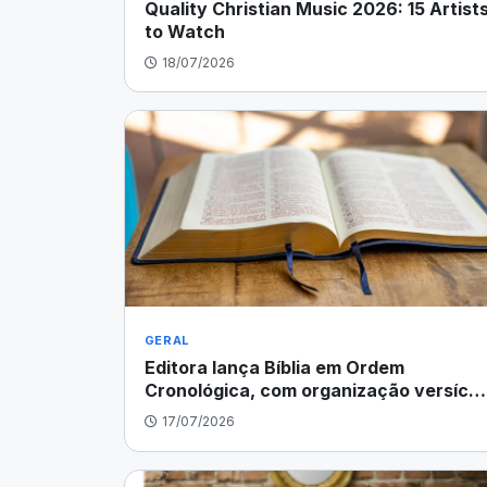
Quality Christian Music 2026: 15 Artist
to Watch
18/07/2026
GERAL
Editora lança Bíblia em Ordem
Cronológica, com organização versícul
por versículo
17/07/2026