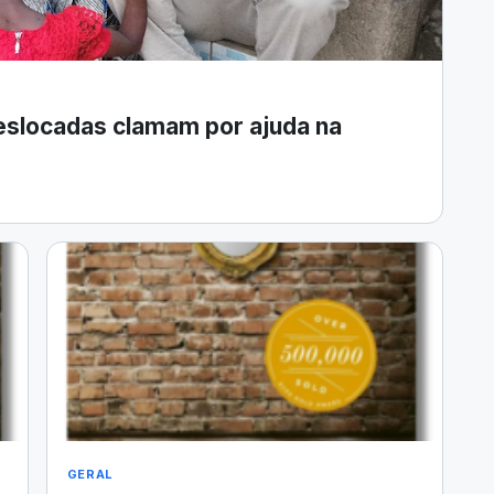
 deslocadas clamam por ajuda na
GERAL