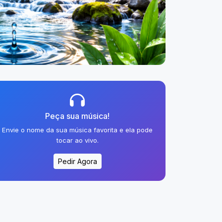
Peça sua música!
Envie o nome da sua música favorita e ela pode
tocar ao vivo.
Pedir Agora